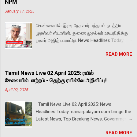
NPM
January 17, 2025
சென்னையில் இரவு நேர கார் பந்தயம் நடத்திய
முதல்வர் ஸ்டாலின், துணை முதல்வர் உதயநிதிக்கு
நடிகர் அஜித் பாராட்டு. News Headlines Today:
nainarpalayam.com brings the Latest News,
READ MORE
Top Breaking News, Government Schemes,
Cinema News and Tamil Jokes. It is the most
reliable news in politics, sports, entertainment
Tamil News Live 02 April 2025: ரயில்
and business, featuring National and
சேவையில் மாற்றம் - தெற்கு ரயில்வே அறிவிப்பு!
International News. இந்திய அணியின் புதிய
April 02, 2025
பேட்டிங் பயிற்சியாளராக சுதான்ஷு கோடக்
நியமனம். இங்கிலாந்து டி20 தொடர், சாம்பியன்ஸ்
Tamil News Live 02 April 2025: News
டிராஃபி என அடுத்தடுத்த தொடர்கள் வரிசை கட்டும்
Headlines Today: nainarpalayam.com brings the
நிலையில் நடவடிக்கை. --- ரஷ்ய ராணுவத்தில்
Latest News, Top Breaking News, Government
பணியாற்றிய இந்தியர்கள் 12 பேர் உயிரிழப்பு! 16
Schemes, Cinema News and Tamil Jokes. It is
பேர் காணாமல் போயுள்ளனர்; மேலும் 18 பேர்
READ MORE
the most reliable news in politics, sports,
தொடர்ந்து பணியாற்றி வருகின்றனர் என இந்திய