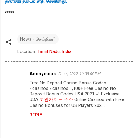
தண்ணீர் தடையின்றி செல்கிறது.
*****
News - செய்திகள்
Location:
Tamil Nadu, India
Anonymous
Feb 6, 2022, 10:38:00 PM
C
Free No Deposit Casino Bonus Codes
o
› casinos › casinos 1,100+ Free Casino No
m
Deposit Bonus Codes USA 2021 ✓ Exclusive
USA
코인카지노 주소
Online Casinos with Free
m
Casino Bonuses for US Players 2021.
e
REPLY
n
t
s