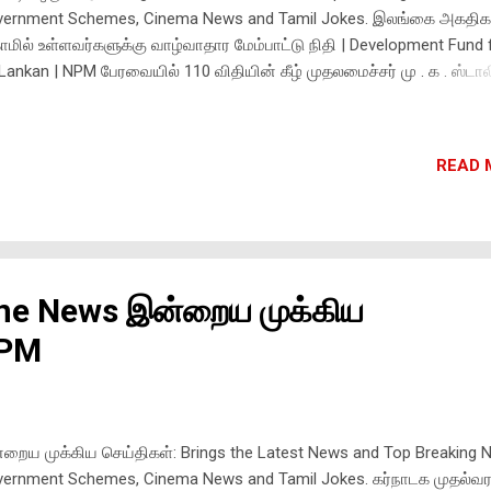
ernment Schemes, Cinema News and Tamil Jokes. இலங்கை அகதிக
ாமில் உள்ளவர்களுக்கு வாழ்வாதார மேம்பாட்டு நிதி | Development Fund 
 Lankan | NPM பேரவையில் 110 விதியின் கீழ் முதலமைச்சர் மு . க . ஸ்டா
விப்பு : இலங்கை அகதிகள் முகாமில் உள்ளவர்களுக்கு வாழ்வாதார மேம்ப
ியாக ரூ 5 கோடி ஒதுக்கீடு . இலங்கை தமிழர்கள் உள்ளிட்ட வெளிநாட்டவர
வு செய்துள்ள வழக்குகளை விரைந்து முடிக்க அறிவுறுத்தப்பட்டுள்ளது .
READ 
்குகள் நிறைவடைந்த பிறகு , இலங்கைக்கு அனுப்பி வைப்பதற்கான
டிக்கை எடுக்கப்படும் . இலங்கை தமிழ்: பாலிடெக்னிக் மாணவர்களுக்கு ₹
இ ருந்து ₹10,000 ஆகவும் , கலை & அறிவியல் மாணவர்களுக்கு ₹3000 ல் இர
,000 ஆகவும் , இளநிலை தொழிற்கல்வி மாணவர்களுக்கு ₹5000 ல் இருந்து
,000 ஆக உதவித்தொகை உயர்த்தப்படும். ...
ine News இன்றைய முக்கிய
NPM
றைய முக்கிய செய்திகள்: Brings the Latest News and Top Breaking 
ernment Schemes, Cinema News and Tamil Jokes. கர்நாடக முதல்வ