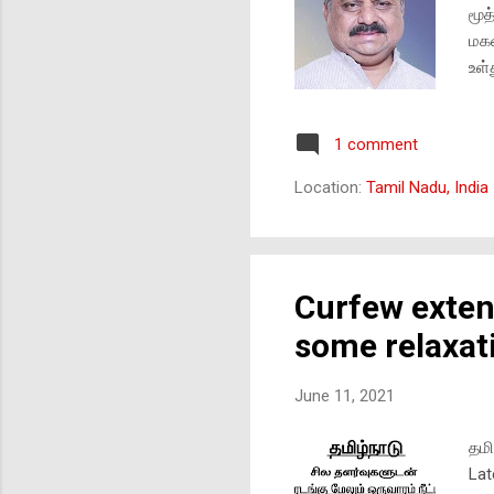
மூத
மகன
உள்
குழ
திற
1 comment
அதி
முய
Location:
Tamil Nadu, India
மீட
எங்
டெல
கூட
Curfew exten
திர
நடை
some relaxat
June 11, 2021
தமி
Lat