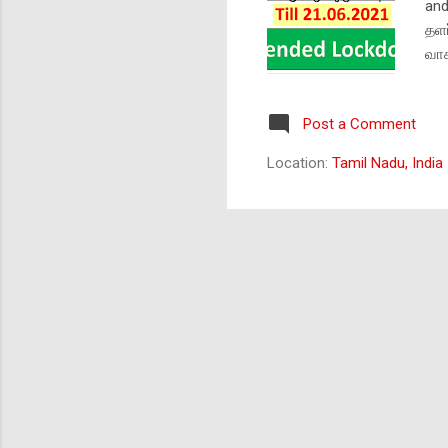
and
தளர
வாக
தொற
5 
Post a Comment
மதி
பல்
Location:
Tamil Nadu, India
. த
நபர
கடை
நிற
சதவ