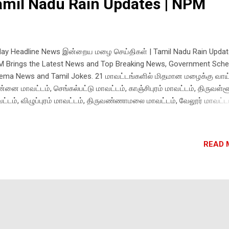
Tamil Nadu Rain Updates | NPM
ay Headline News இன்றைய மழை செய்திகள் | Tamil Nadu Rain Updat
 Brings the Latest News and Top Breaking News, Government Sch
ema News and Tamil Jokes. 21 மாவட்டங்களில் மிதமான மழைக்கு வாய்ப
்னை மாவட்டம், செங்கல்பட்டு மாவட்டம், காஞ்சிபுரம் மாவட்டம், திருவள்ளூ
ட்டம், விழுப்புரம் மாவட்டம், திருவண்ணாமலை மாவட்டம், வேலூர் மாவட்டம
ிப்பேட்டை மாவட்டம், பெரம்பலூர் மாவட்டம், அரியலூர் மாவட்டம்,
ளக்குறிச்சி மாவட்டம், ராமநாதபுரம் மாவட்டம், புதுக்கோட்டை மாவட்டம், 
ட்டம், திருவாரூர் மாவட்டம், நாகை மாவட்டம், மயிலாடுதுறை மாவட்டம், க
READ 
ட்டம், கன்னியாகுமரி மாவட்டம், நெல்லை மாவட்டம், தூத்துக்குடி ஆகிய
ட்டங்களில் மழைக்கு வாய்ப்பு புதுச்சேரி மற்றும் காரைக்கால் பகுதிகளிலும
த்த 3 மணி நேரத்திற்கு மிதமான மழைக்கு வாய்ப்பு. ***** மற்றும் தமிழகத
ாவட்டங்களில் இன்று மிக கனமழைக்கு வாய்ப்பு -சென்னை வானிலை ஆய்
ம் தகவல். கடலூர், நாகப்பட்டினம், மயிலாடுதுறை, ராமநாதபுரம், தூத்துக்க
ச்சேரி மற்றும் கா...