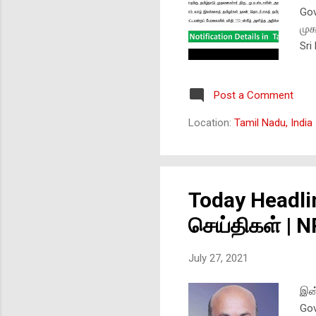
Gov
முக
Sri
அறி
நித
Post a Comment
பதி
வழக
Location:
Tamil Nadu, India
நடவ
ல் 
₹12
₹20
Today Headl
செய்திகள் | 
July 27, 2021
இன்
Gov