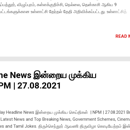
ுப்பத்தூர், விழுப்புரம், கள்ளக்குறிச்சி, நெல்லை, தென்காசி ஆகிய 9
ட்டங்களுக்கான உள்ளாட்சி தேர்தல் தேதி அறிவிக்கப்பட்டது. உள்ளாட்சித்
்தல் இரண்டு கட்டங்களாக நடைபெறுகிறது! Youtube Video வாக்காளர்கள
ர் சேர்ப்பு, நீக்கம் உள்ளிட்ட பணிகள் விரைந்து முடிக்கப்பட்டு கடந்த மாதம் 
ி வாக்காளர் பட்டியல் வெளியிடப்பட்டிருந்தது. இந்நிலையில், 9
READ 
ட்டங்களுக்கும் அக்டோபர் 6 (06.10.2021) மற்றும் 9ம் (09.10.2021) தேதி
ளாட்சித் தேர்தல் நடைபெறும் என்று அறிவிக்கப்பட்டுள்ளது. வாக்குப்பதிவ
ணி முதல் மாலை 6 மணி வரை நடைபெறும். ஊரக உள்ளாட்சித் தேர்தல் வாக
ணிக்கை அக்டோபர் 12-ம் தேதி (12.10.2021) நடைபெறும். ஊரக உள்ளாட
்தலுக்கான வேட்புமனுத்தாக்கல் செப்டம்பர் 15-ஆம் தேதி தொடங்குகிறது
ine News இன்றைய முக்கிய
ற்கட்ட உள்ளாட்சி தேர்தல் 7,921 வாக்குச்சாவட...
NPM | 27.08.2021
ay Headline News இன்றைய முக்கிய செய்திகள் | NPM | 27.08.2021 B
 Latest News and Top Breaking News, Government Schemes, Cinem
s and Tamil Jokes. திருச்செந்தூர் ஆவணி திருவிழா கொடியேற்றம் இன்