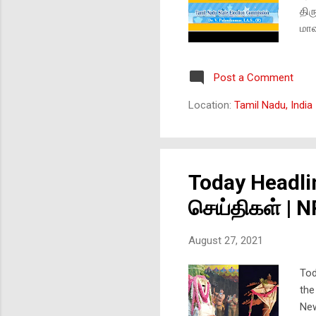
திர
மாவ
தேர
பெய
Post a Comment
தேத
மாவ
Location:
Tamil Nadu, India
உள்
7 ம
எண்
தேர
Today Headl
முத
செய்திகள் | 
August 27, 2021
Tod
the
New