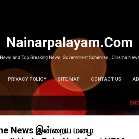
Skip to main content
Nainarpalayam.Com
t News and Top Breaking News, Government Schemes , Cinema News
PRIVACY POLICY
SITE MAP
CONTACT US
AB
SHO
ine News இன்றைய மழை