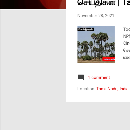
செய்திகள் | 
November 28, 2021
Tod
NPM
Cin
சென
மாவ
ராண
கள்
1 comment
மாவ
மாவ
Location:
Tamil Nadu, India
மாவ
அடு
5 ம
மைய
புது