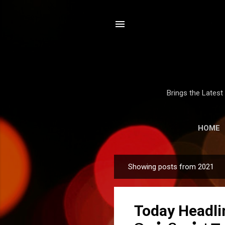
Brings the Lates
HOME
Showing posts from 2021
P
o
s
Today Headl
t
s