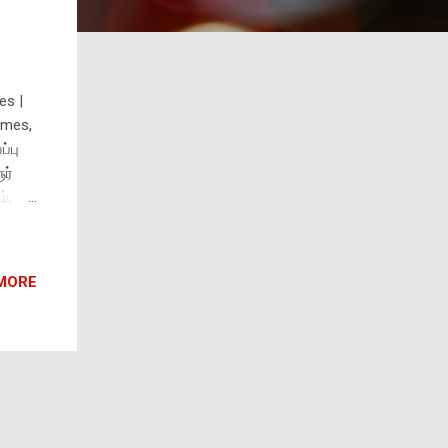
es |
emes,
்பு
ர்
்,
தஞ்சை
டலூர்
MORE
்
்தில்
வு
ுடி,