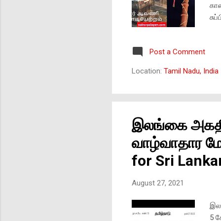
கால
சுப
நாட
தடை
Post a Comment
யார
சென
Location:
Tamil Nadu, India
99.
***
அமை
கொல
இலங்கை அகதிக
மன்
ஆக.
வாழ்வாதார மேம
for Sri Lank
August 27, 2021
இலங
5 க