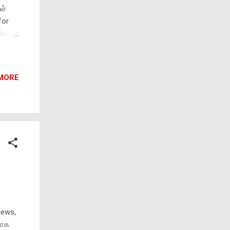
ள்
for
லின்
ாட்டு
் மீது
MORE
2,500
ுந்து
News,
ராக