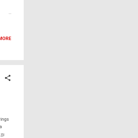
்
31-ம்
MORE
களில்
ு காலை
்கு
்சி
rings
a
று